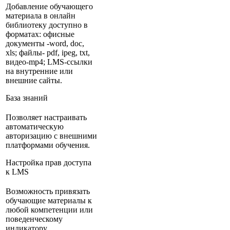
Добавление обучающего
материала в онлайн
библиотеку доступно в
форматах: офисные
документы -word, doc,
xls; файлы- pdf, ipeg, txt,
видео-mp4; LMS-ссылки
на внутренние или
внешние сайты.
База знаний
Позволяет настраивать
автоматическую
авторизацию с внешними
платформами обучения.
Настройка прав доступа
к LMS
Возможность привязать
обучающие материалы к
любой компетенции или
поведенческому
индикатору.