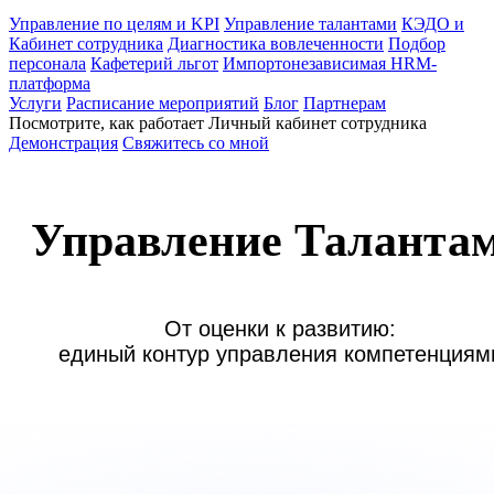
Управление по целям и KPI
Управление талантами
КЭДО и
Кабинет сотрудника
Диагностика вовлеченности
Подбор
персонала
Кафетерий льгот
Импортонезависимая HRM-
платформа
Услуги
Расписание мероприятий
Блог
Партнерам
Посмотрите, как работает Личный кабинет сотрудника
Демонстрация
Свяжитесь со мной
Управление Таланта
От оценки к развитию:

единый контур управления компетенциям