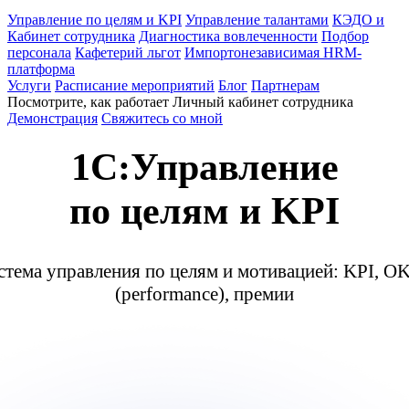
Управление по целям и KPI
Управление талантами
КЭДО и
Кабинет сотрудника
Диагностика вовлеченности
Подбор
персонала
Кафетерий льгот
Импортонезависимая HRM-
платформа
Услуги
Расписание мероприятий
Блог
Партнерам
Посмотрите, как работает Личный кабинет сотрудника
Демонстрация
Свяжитесь со мной
1C:Управление
по целям и KPI
стема управления по целям и мотивацией: KPI, O
(performance), премии