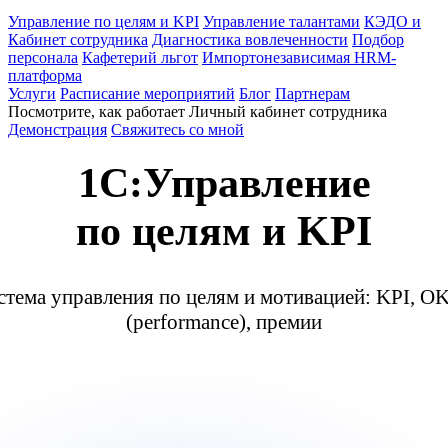
Управление по целям и KPI
Управление талантами
КЭДО и
Кабинет сотрудника
Диагностика вовлеченности
Подбор
персонала
Кафетерий льгот
Импортонезависимая HRM-
платформа
Услуги
Расписание мероприятий
Блог
Партнерам
Посмотрите, как работает Личный кабинет сотрудника
Демонстрация
Свяжитесь со мной
1C:Управление
по целям и KPI
стема управления по целям и мотивацией: KPI, O
(performance), премии