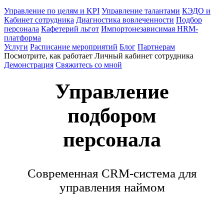
Управление по целям и KPI
Управление талантами
КЭДО и
Кабинет сотрудника
Диагностика вовлеченности
Подбор
персонала
Кафетерий льгот
Импортонезависимая HRM-
платформа
Услуги
Расписание мероприятий
Блог
Партнерам
Посмотрите, как работает Личный кабинет сотрудника
Демонстрация
Свяжитесь со мной
Управление
подбором
персонала
Современная CRM-система для
управления наймом