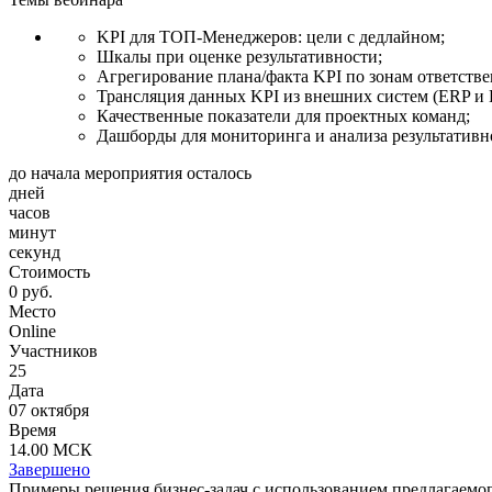
KPI для ТОП-Менеджеров: цели с дедлайном;
Шкалы при оценке результативности;
Агрегирование плана/факта KPI по зонам ответств
Трансляция данных KPI из внешних систем (ERP и 
Качественные показатели для проектных команд;
Дашборды для мониторинга и анализа результативн
до начала мероприятия осталось
дней
часов
минут
секунд
Стоимость
0 руб.
Место
Online
Участников
25
Дата
07 октября
Время
14.00 МСК
Завершено
Примеры решения бизнес-задач с использованием предлагаемо