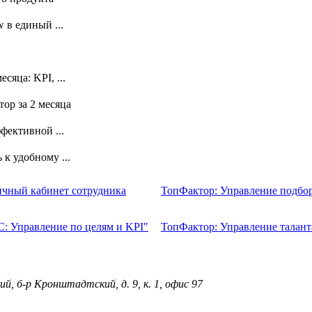
 в единый ...
сяца: KPI, ...
ор за 2 месяца
фективной ...
к удобному ...
ичный кабинет сотрудника
ТопФактор: Управление подбо
С: Управление по целям и KPI"
ТопФактор: Управление талан
ий, б-р Кронштадтский, д. 9, к. 1, офис 97