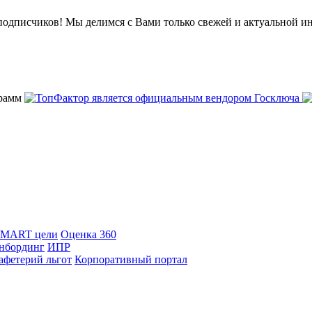
подписчиков! Мы делимся с Вами только свежей и актуальной и
SMART цели
Оценка 360
нбординг
ИПР
афетерий льгот
Корпоративный портал