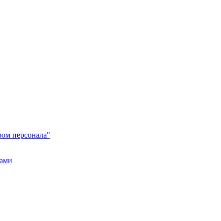
ром персонала"
тами