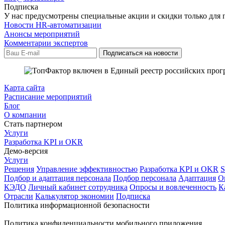
Подписка
У нас предусмотрены специальные акции и скидки только для 
Новости HR-автоматизации
Анонсы мероприятий
Комментарии экспертов
Карта сайта
Расписание мероприятий
Блог
О компании
Стать партнером
Услуги
Разработка KPI и OKR
Демо-версия
Услуги
Решения
Управление эффективностью
Разработка KPI и OKR
Подбор и адаптация персонала
Подбор персонала
Адаптация
О
КЭДО
Личный кабинет сотрудника
Опросы и вовлеченность
К
Отрасли
Калькулятор экономии
Подписка
Политика информационной безопасности
Политика конфиденциальности мобильного приложения