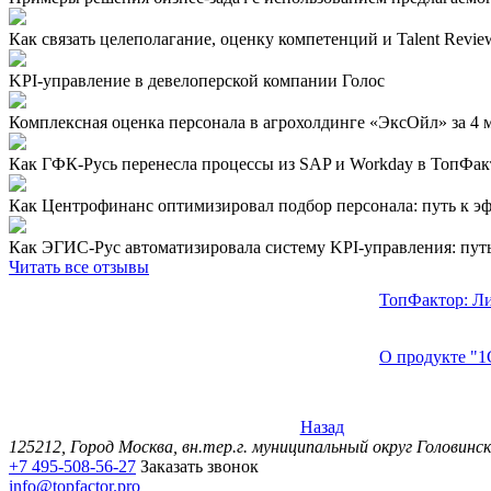
Как связать целеполагание, оценку компетенций и Talent Review
KPI-управление в девелоперской компании Голос
Комплексная оценка персонала в агрохолдинге «ЭксОйл» за 4 ме
Как ГФК-Русь перенесла процессы из SAP и Workday в ТопФакт
Как Центрофинанс оптимизировал подбор персонала: путь к эф
Как ЭГИС-Рус автоматизировала систему KPI-управления: путь 
Читать все отзывы
ТопФактор: Л
О продукте "1
Назад
125212, Город Москва, вн.тер.г. муниципальный округ Головинск
+7 495-508-56-27
Заказать звонок
info@topfactor.pro