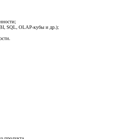
енности;
BI, SQL, OLAP-кубы и др.);
ости.
го продукта