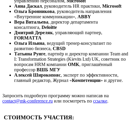
управлению персоналом,
Microsoft
Анна Даскал
, руководитель HR практики,
Microsoft
Ольга Бронникова
, руководитель направления
«Внутренние коммуникации»,
ABBY
Вера Витальева
, директор департамента
консалтинга,
Deloitte
Дмитрий Дереляк
, управляющий партнер,
FORMATTA
Ольга Ильина
, ведущий тренер-консультант по
развитию бизнеса,
CBSD
Татьяна Рунге
, партнёр и директор компании Team and
I: Transformation Strategies (Kievits Ltd) UK, советник по
вопросам HRM компании
ОМК
, приглашённый
профессор
ВШБ МГУ
Алексей Широкопояс
, эксперт по эффективности,
главный редактор, Журнал «
Компетенции
» и другие.
Запросить подробную программу можно написав на
contact@mk-conference.ru
или посмотреть по
ссылке
.
СТОИМОСТЬ УЧАСТИЯ: