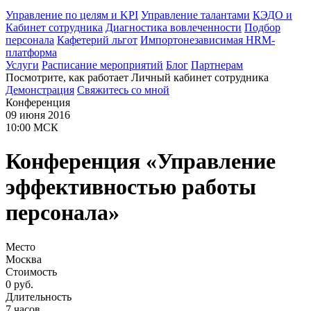
Управление по целям и KPI
Управление талантами
КЭДО и
Кабинет сотрудника
Диагностика вовлеченности
Подбор
персонала
Кафетерий льгот
Импортонезависимая HRM-
платформа
Услуги
Расписание мероприятий
Блог
Партнерам
Посмотрите, как работает Личный кабинет сотрудника
Демонстрация
Свяжитесь со мной
Конференция
09 июня 2016
10:00 МСК
Конференция «Управление
эффективностью работы
персонала»
Место
Москва
Стоимость
0 руб.
Длительность
7 часов