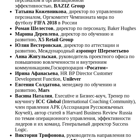
персоналом и организационной
эффективностью,
BAZIZ Group
Татьяна Кожевникова
, директор по управлению
персоналом, Оргкомитет Чемпионата мира по
футболу
FIFA 2018
в России
Роман Шелестов
, директор по персоналу, Baker Hughes
Марина Деревлева
, директор по обучению и
развитию,
X5 Retail Group
Юлия Вестеровская
, директор по аттестации и
развитию, Международный
аэропорт Шереметьево
Анна Жигульская
, руководитель проектного офиса по
повышению вовлеченности и внутренним
коммуникациям,Госкорпорация «
Росатом
»
Ирина Афанасьева
, HR BP Director Customer
Development Function,
Unilever
Евгения Солдатова
, менеджер по обучению и
развитию,
Mars
Васина Наталия
, Executive и Бизнес-коуч, Тренер по
коучингу
ICC G
lobal
(International Coaching Community),
член правления АРК (Ассоциация Русскоязычных
Коучей), автор статей в Harvard Business Review Russia
по темам операционного управления, эффективности
лидеров и их команд. Генеральный директор Success
Logic.
Виктория Трифонова
, руководитель направления по