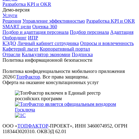
Разработка KPI и OKR
Демо-версия
Услуги
Решения
Управление эффективностью
Разработка KPI и OKR
SMART цели
Оценка 360
Подбор и адаптация персонала
Подбор персонала
Адаптация
Онбординг
ИПР
КЭДО
Личный кабинет сотрудника
Опросы и вовлеченность
Кафетерий льгот
Корпоративный портал
Отрасли
Калькулятор экономии
Подписка
Политика информационной безопасности
Политика конфиденциальности мобильного приложения
2026©
ТопФактор
. Все права защищены.
Оферта на оказание консультационных услуг
ООО «
ТОПФАКТОР
-ПРОЕКТ», ИНН 3460074952, ОГРН
1183443020310. ОКВЭД 62.01