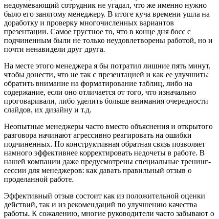
недоумевающий сотрудник не угадал, что же именно нужно
было его занятому менеджеру. В итоге куча времени ушла на
доработку и проверку многочисленных вариантов
презентации. Самое грустное то, что в конце дня босс с
подчиненным были не только неудовлетворены работой, но и
почти ненавидели друг друга.
На месте этого менеджера я бы потратил лишние пять минут,
чтобы донести, что не так с презентацией и как ее улучшить:
обратить внимание на форматирование таблиц, либо на
содержание, если оно отличается от того, что изначально
проговаривали, либо уделить больше внимания очередности
слайдов, их дизайну и т.д.
Неопытные менеджеры часто вместо объяснения и открытого
разговора начинают агрессивно реагировать на ошибки
подчиненных. Но конструктивная обратная связь позволяет
намного эффективнее корректировать недочеты в работе. В
нашей компании даже предусмотрены специальные тренинг-
сессии для менеджеров: как давать правильный отзыв о
проделанной работе.
Эффективный отзыв состоит как из положительной оценки
действий, так и из рекомендаций по улучшению качества
работы. К сожалению, многие руководители часто забывают о