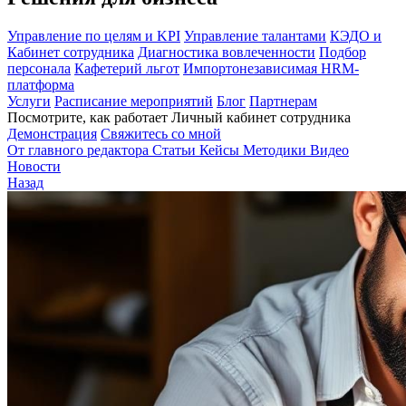
Управление по целям и KPI
Управление талантами
КЭДО и
Кабинет сотрудника
Диагностика вовлеченности
Подбор
персонала
Кафетерий льгот
Импортонезависимая HRM-
платформа
Услуги
Расписание мероприятий
Блог
Партнерам
Посмотрите, как работает Личный кабинет сотрудника
Демонстрация
Свяжитесь со мной
От главного редактора
Статьи
Кейсы
Методики
Видео
Новости
Назад