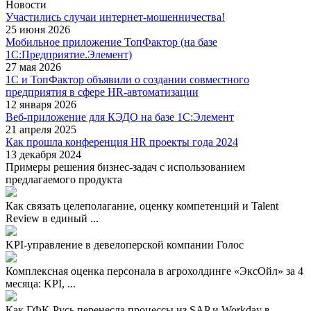
Новости
Участились случаи интернет-мошенничества!
25 июня 2026
Мобильное приложение ТопФактор (на базе
1С:Предприятие.Элемент)
27 мая 2026
1С и ТопФактор объявили о создании совместного
предприятия в сфере HR-автоматизации
12 января 2026
Веб-приложение для КЭДО на базе 1С:Элемент
21 апреля 2025
Как прошла конференция HR проекты года 2024
13 декабря 2024
Примеры решения бизнес-задач с использованием
предлагаемого продукта
Как связать целеполагание, оценку компетенций и Talent
Review в единый ...
KPI-управление в девелоперской компании Голос
Комплексная оценка персонала в агрохолдинге «ЭксОйл» за 4
месяца: KPI, ...
Как ГФК-Русь перенесла процессы из SAP и Workday в