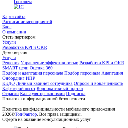
Карта сайта
Расписание мероприятий
Блог
О компании
Стать партнером
Услуги
Разработка KPI и OKR
Демо-версия
Услуги
Решения
Управление эффективностью
Разработка KPI и OKR
SMART цели
Оценка 360
Подбор и адаптация персонала
Подбор персонала
Адаптация
Онбординг
ИПР
КЭДО
Личный кабинет сотрудника
Опросы и вовлеченность
Кафетерий льгот
Корпоративный портал
Отрасли
Калькулятор экономии
Подписка
Политика информационной безопасности
Политика конфиденциальности мобильного приложения
2026©
ТопФактор
. Все права защищены.
Оферта на оказание консультационных услуг