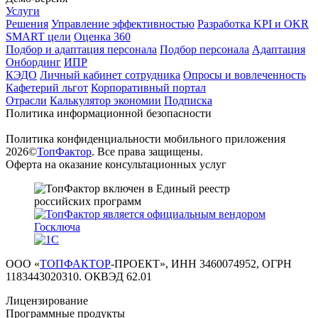
Услуги
Решения
Управление эффективностью
Разработка KPI и OKR
SMART цели
Оценка 360
Подбор и адаптация персонала
Подбор персонала
Адаптация
Онбординг
ИПР
КЭДО
Личный кабинет сотрудника
Опросы и вовлеченность
Кафетерий льгот
Корпоративный портал
Отрасли
Калькулятор экономии
Подписка
Политика информационной безопасности
Политика конфиденциальности мобильного приложения
2026©
ТопФактор
. Все права защищены.
Оферта на оказание консультационных услуг
ООО «
ТОПФАКТОР
-ПРОЕКТ», ИНН 3460074952, ОГРН
1183443020310. ОКВЭД 62.01
Лицензирование
Программные продукты