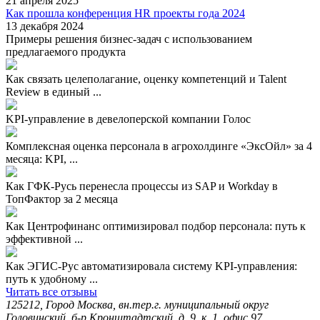
21 апреля 2025
Как прошла конференция HR проекты года 2024
13 декабря 2024
Примеры решения бизнес-задач с использованием
предлагаемого продукта
Как связать целеполагание, оценку компетенций и Talent
Review в единый ...
KPI-управление в девелоперской компании Голос
Комплексная оценка персонала в агрохолдинге «ЭксОйл» за 4
месяца: KPI, ...
Как ГФК-Русь перенесла процессы из SAP и Workday в
ТопФактор за 2 месяца
Как Центрофинанс оптимизировал подбор персонала: путь к
эффективной ...
Как ЭГИС-Рус автоматизировала систему KPI-управления:
путь к удобному ...
Читать все отзывы
125212, Город Москва, вн.тер.г. муниципальный округ
Головинский, б-р Кронштадтский, д. 9, к. 1, офис 97