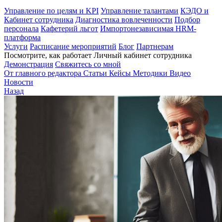
Управление по целям и KPI
Управление талантами
КЭДО и
Кабинет сотрудника
Диагностика вовлеченности
Подбор
персонала
Кафетерий льгот
Импортонезависимая HRM-
платформа
Услуги
Расписание мероприятий
Блог
Партнерам
Посмотрите, как работает Личный кабинет сотрудника
Демонстрация
Свяжитесь со мной
От главного редактора
Статьи
Кейсы
Методики
Видео
Новости
Назад