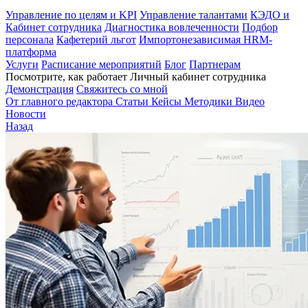
Управление по целям и KPI
Управление талантами
КЭДО и
Кабинет сотрудника
Диагностика вовлеченности
Подбор
персонала
Кафетерий льгот
Импортонезависимая HRM-
платформа
Услуги
Расписание мероприятий
Блог
Партнерам
Посмотрите, как работает Личный кабинет сотрудника
Демонстрация
Свяжитесь со мной
От главного редактора
Статьи
Кейсы
Методики
Видео
Новости
Назад