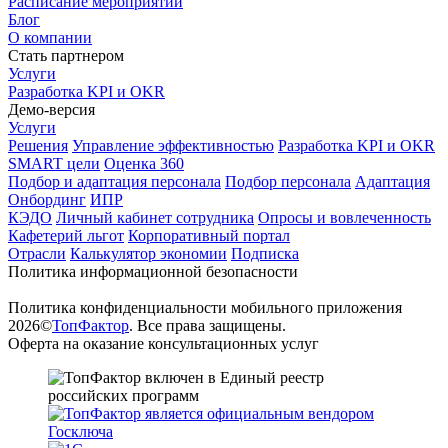
Расписание мероприятий
Блог
О компании
Стать партнером
Услуги
Разработка KPI и OKR
Демо-версия
Услуги
Решения
Управление эффективностью
Разработка KPI и OKR
SMART цели
Оценка 360
Подбор и адаптация персонала
Подбор персонала
Адаптация
Онбординг
ИПР
КЭДО
Личный кабинет сотрудника
Опросы и вовлеченность
Кафетерий льгот
Корпоративный портал
Отрасли
Калькулятор экономии
Подписка
Политика информационной безопасности
Политика конфиденциальности мобильного приложения
2026©
ТопФактор
. Все права защищены.
Оферта на оказание консультационных услуг