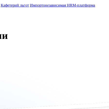
Кафетерий льгот
Импортонезависимая HRM-платформа
ми