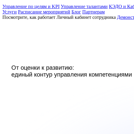
Управление по целям и KPI
Управление талантами
КЭДО и Каб
Услуги
Расписание мероприятий
Блог
Партнерам
Посмотрите, как работает Личный кабинет сотрудника
Демонс
От оценки к развитию:

единый контур управления компетенциями