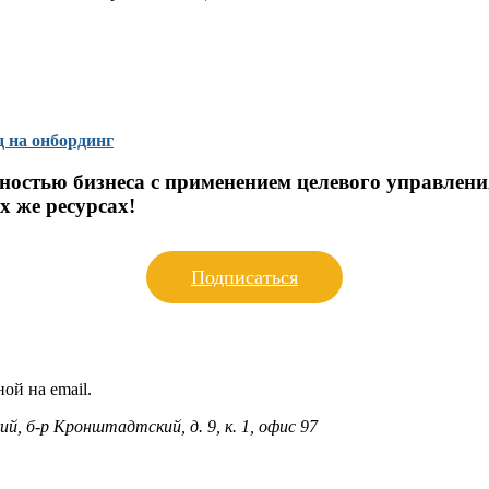
д на онбординг
остью бизнеса с применением целевого управления
х же ресурсах!
Подписаться
ой на email.
ий, б-р Кронштадтский, д. 9, к. 1, офис 97