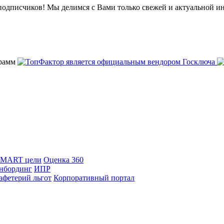
подписчиков! Мы делимся с Вами только свежей и актуальной и
SMART цели
Оценка 360
нбординг
ИПР
афетерий льгот
Корпоративный портал