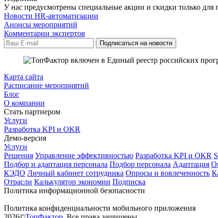
У нас предусмотрены специальные акции и скидки только для 
Новости HR-автоматизации
Анонсы мероприятий
Комментарии экспертов
Карта сайта
Расписание мероприятий
Блог
О компании
Стать партнером
Услуги
Разработка KPI и OKR
Демо-версия
Услуги
Решения
Управление эффективностью
Разработка KPI и OKR
Подбор и адаптация персонала
Подбор персонала
Адаптация
О
КЭДО
Личный кабинет сотрудника
Опросы и вовлеченность
К
Отрасли
Калькулятор экономии
Подписка
Политика информационной безопасности
Политика конфиденциальности мобильного приложения
2026©
ТопФактор
. Все права защищены.