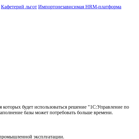
Кафетерий льгот
Импортонезависимая HRM-платформа
ля которых будет использоваться решение "1C:Управление по
 заполнение базы может потребовать больше времени.
и промышленной эксплуатации.