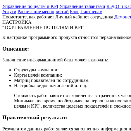
Управление по целям и KPI
Управление талантами
КЭДО и Каб
Услуги
Расписание мероприятий
Блог
Партнерам
Посмотрите, как работает Личный кабинет сотрудника
Демонс
НАСТРОЙКА
“1С:УПРАВЛЕНИЕ ПО ЦЕЛЯМ И KPI”
К настройке программного продукта относится первоначально
Описание:
Заполнение информационной базы может включать:
Структуры компании;
Карты целей компании;
Матриц показателей по сотрудникам.
Настройка видов начислений и. т. д.
Стоимость работ зависит от количества затраченных часо
Минимальное время, необходимое на первоначальное запол
целям и KPI", количества целевых показателей и сложнос
Практический результат:
Результатом данных работ является заполненная информационн