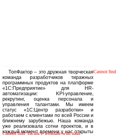
Вакансии
Cannot find
ТопФактор – это дружная творческая
команда разработчиков тиражных
программных продуктов на платформе
«1С:Предприятие» для HR-
автоматизации: KPI-управление,
рекрутинг, оценка персонала и
управления талантами. Мы имеем
статус «1С:Центр разработки» и
работаем с клиентами по всей России и
ближнему зарубежью. Наша команда
уже реализовала сотни проектов, и в
каждый момент времени у нас открыты
Cannot find 'vacancy' template with page