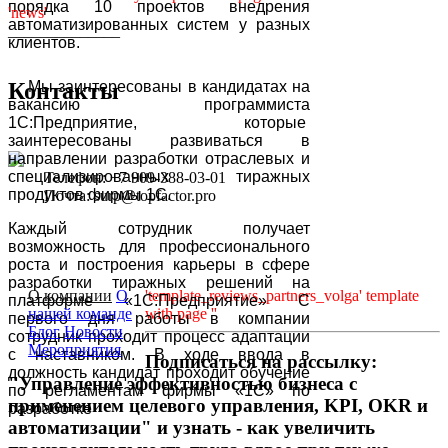
порядка 10 проектов внедрения
'news'
автоматизированных систем у разных
______________
клиентов.
Контакты
Мы заинтересованы в кандидатах на
вакансию программиста
1С:Предприятие, которые
заинтересованы развиваться в
направлении разработки отраслевых и
специализированных тиражных
Телефон: +7 909-388-03-01
продуктов фирмы 1С.
Почта: surp@topfactor.pro
Каждый сотрудник получает
возможность для профессионального
роста и построения карьеры в сфере
разработки тиражных решений на
О компании
О
'template_reviews_partners_volga' template
платформе «1С:Предприятие» С
нашей команде
with page ''
первого дня работы в компании
Блог
Новости
сотрудник проходит процесс адаптации
Мероприятия
с наставником. В ходе ввода в
Подписаться на рассылку:
должность кандидат проходит обучение
"Управление эффективностью бизнеса с
по регламентам фирмы «1С» по
применением целевого управления, KPI, OKR и
разработке
автоматизации" и узнать - как увеличить