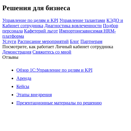
Решения для бизнеса
Управление по целям и KPI
Управление талантами
КЭДО и
Кабинет сотрудника
Диагностика вовлеченности
Подбор
персонала
Кафетерий льгот
Импортонезависимая HRM-
платформа
Услуги
Расписание мероприятий
Блог
Партнерам
Посмотрите, как работает Личный кабинет сотрудника
Демонстрация
Свяжитесь со мной
Отзывы
Обзор 1С:Управление по целям и KPI
Аренда
Кейсы
Этапы внедрения
Презентационные материалы по решению