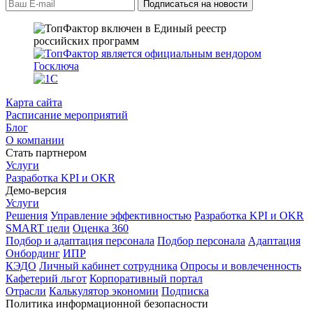
Карта сайта
Расписание мероприятий
Блог
О компании
Стать партнером
Услуги
Разработка KPI и OKR
Демо-версия
Услуги
Решения
Управление эффективностью
Разработка KPI и OKR
SMART цели
Оценка 360
Подбор и адаптация персонала
Подбор персонала
Адаптация
Онбординг
ИПР
КЭДО
Личный кабинет сотрудника
Опросы и вовлеченность
Кафетерий льгот
Корпоративный портал
Отрасли
Калькулятор экономии
Подписка
Политика информационной безопасности