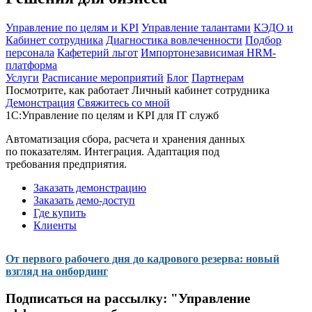
Управление по целям и KPI
Управление талантами
КЭДО и
Кабинет сотрудника
Диагностика вовлеченности
Подбор
персонала
Кафетерий льгот
Импортонезависимая HRM-
платформа
Услуги
Расписание мероприятий
Блог
Партнерам
Посмотрите, как работает Личный кабинет сотрудника
Демонстрация
Свяжитесь со мной
1С:Управление по целям и KPI для IT служб
Автоматизация сбора, расчета и хранения данных
по показателям. Интеграция. Адаптация под
требования предприятия.
Заказать демонстрацию
Заказать демо-доступ
Где купить
Клиенты
От первого рабочего дня до кадрового резерва: новый
взгляд на онбординг
Подписаться на рассылку:
"Управление