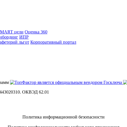
SMART цели
Оценка 360
нбординг
ИПР
афетерий льгот
Корпоративный портал
443020310. ОКВЭД 62.01
Политика информационной безопасности