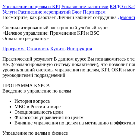
Управление по целям и KPI
Управление талантами
КЭДО и Каб
Услуги
Расписание мероприятий
Блог
Партнерам
Посмотрите, как работает Личный кабинет сотрудника
Демонс
Специализированный электронный учебный курс:
«Целевое управление: Применение KPI и BSC.
Оплата по результату»
Программа
Стоимость
Купить
Инструкция
Практический результат В данном курсе Вы познакомитесь с т
BSC(сбалансированную систему показателей), что позволит пов
уровень знаний системы управления по целям, KPI, OKR и мот
руководителей подразделений.
ПРОГРАММА КУРСА
Введение в управление по целям
История вопроса
MBO в России и мире
Эмоциональность цели
Философия управления по целям
Влияние управления по целям на мотивацию и эффектив
Управление по целям в бизнесе