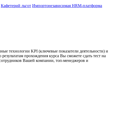
Кафетерий льгот
Импортонезависимая HRM-платформа
нные технологии KPI (ключевые показатели деятельности) и
 результатам прохождения курса Вы сможете сдать тест на
 сотрудников Вашей компании, топ-менеджеров и