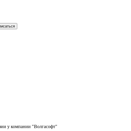
писаться
зии у компании "Волгасофт"