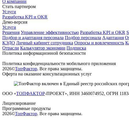
О компании
Стать партнером
Услуги
Разработка KPI и OKR
Демо-версия
Услуги
Решения
Управление эффективностью
Разработка KPI и OKR
Подбор и адаптация персонала
Подбор персонала
Адаптация
О
КЭДО
Личный кабинет сотрудника
Опросы и вовлеченность
К
Отрасли
Калькулятор экономии
Подписка
Политика информационной безопасности
Политика конфиденциальности мобильного приложения
2026©
ТопФактор
. Все права защищены.
Оферта на оказание консультационных услуг
ООО «
ТОПФАКТОР
-ПРОЕКТ», ИНН 3460074952, ОГРН 1183
Лицензирование
Программные продукты
2026©
ТопФактор
. Все права защищены.