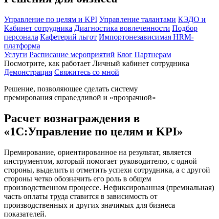
Управление по целям и KPI
Управление талантами
КЭДО и
Кабинет сотрудника
Диагностика вовлеченности
Подбор
персонала
Кафетерий льгот
Импортонезависимая HRM-
платформа
Услуги
Расписание мероприятий
Блог
Партнерам
Посмотрите, как работает Личный кабинет сотрудника
Демонстрация
Свяжитесь со мной
Решение, позволяющее сделать систему
премирования справедливой и «прозрачной»
Расчет вознаграждения в
«1С:Управление по целям и KPI»
Премирование, ориентированное на результат, является
инструментом, который помогает руководителю, с одной
стороны, выделить и отметить успехи сотрудника, а с другой
стороны четко обозначить его роль в общем
производственном процессе. Нефиксированная (премиальная)
часть оплаты труда ставится в зависимость от
производственных и других значимых для бизнеса
показателей.