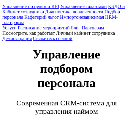
Управление по целям и KPI
Управление талантами
КЭДО и
Кабинет сотрудника
Диагностика вовлеченности
Подбор
персонала
Кафетерий льгот
Импортонезависимая HRM-
платформа
Услуги
Расписание мероприятий
Блог
Партнерам
Посмотрите, как работает Личный кабинет сотрудника
Демонстрация
Свяжитесь со мной
Управление
подбором
персонала
Современная CRM-система для
управления наймом