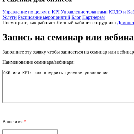
Управление по целям и KPI
Управление талантами
КЭДО и Каб
Услуги
Расписание мероприятий
Блог
Партнерам
Посмотрите, как работает Личный кабинет сотрудника
Демонс
Запись
на семинар или вебин
Заполните эту заявку чтобы записаться на семинар или вебинар
Наименование семинара/вебинара:
Ваше имя:
*