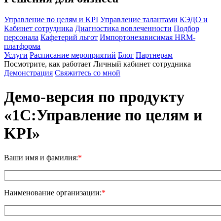
Управление по целям и KPI
Управление талантами
КЭДО и
Кабинет сотрудника
Диагностика вовлеченности
Подбор
персонала
Кафетерий льгот
Импортонезависимая HRM-
платформа
Услуги
Расписание мероприятий
Блог
Партнерам
Посмотрите, как работает Личный кабинет сотрудника
Демонстрация
Свяжитесь со мной
Демо-версия
по продукту
«1C:Управление по целям и
KPI»
Ваши имя и фамилия:
*
Наименование организации:
*