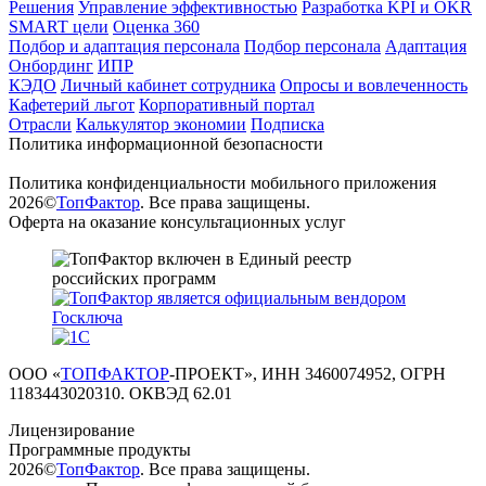
Решения
Управление эффективностью
Разработка KPI и OKR
SMART цели
Оценка 360
Подбор и адаптация персонала
Подбор персонала
Адаптация
Онбординг
ИПР
КЭДО
Личный кабинет сотрудника
Опросы и вовлеченность
Кафетерий льгот
Корпоративный портал
Отрасли
Калькулятор экономии
Подписка
Политика информационной безопасности
Политика конфиденциальности мобильного приложения
2026©
ТопФактор
. Все права защищены.
Оферта на оказание консультационных услуг
ООО «
ТОПФАКТОР
-ПРОЕКТ», ИНН 3460074952, ОГРН
1183443020310. ОКВЭД 62.01
Лицензирование
Программные продукты
2026©
ТопФактор
. Все права защищены.