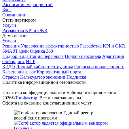
Расписание мероприятий
Блог
О компании
Стать партнером
Услуги
Разработка KPI и OKR
Демо-версия
Услуги
Решения
Управление эффективностью
Разработка KPI и OKR
SMART цели
Оценка 360
Подбор и адаптация персонала
Подбор персонала
Адаптация
Онбординг
ИПР
КЭДО
Личный кабинет сотрудника
Опросы и вовлеченность
Кафетерий льгот
Корпоративный портал
Отрасли
Калькулятор экономии
Подписка
Политика информационной безопасности
Политика конфиденциальности мобильного приложения
2026©
ТопФактор
. Все права защищены.
Оферта на оказание консультационных услуг