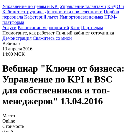
Управление по целям и KPI
Управление талантами
КЭДО и
Кабинет сотрудника
Диагностика вовлеченности
Подбор
персонала
Кафетерий льгот
Импортонезависимая HRM-
платформа
Услуги
Расписание мероприятий
Блог
Партнерам
Посмотрите, как работает Личный кабинет сотрудника
Демонстрация
Свяжитесь со мной
Вебинар
13 апреля 2016
14:00 МСК
Вебинар "Ключи от бизнеса:
Управление по KPI и BSC
для собственников и топ-
менеджеров" 13.04.2016
Место
Online
Стоимость
0 руб.