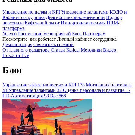
Управление по целям и KPI
Управление талантами
КЭДО и
Кабинет сотрудника
Диагностика вовлеченности
Подбор
персонала
Кафетерий льгот
Импортонезависимая HRM-
платформа
Услуги
Расписание мероприятий
Блог
Партнерам
Посмотрите, как работает Личный кабинет сотрудника
Демонстрация
Свяжитесь со мной
От главного редактора
Статьи
Кейсы
Методики
Видео
Новости
Все
Блог
Управление эффективностью и KPI
178
Мотивация персонала
43
Управление талантами
32
Оценка персонала и развитие
17
HR-Автоматизация
98
Все
566