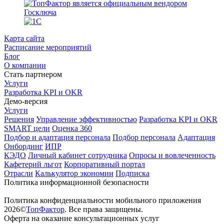
Карта сайта
Расписание мероприятий
Блог
О компании
Стать партнером
Услуги
Разработка KPI и OKR
Демо-версия
Услуги
Решения
Управление эффективностью
Разработка KPI и OKR
SMART цели
Оценка 360
Подбор и адаптация персонала
Подбор персонала
Адаптация
Онбординг
ИПР
КЭДО
Личный кабинет сотрудника
Опросы и вовлеченность
Кафетерий льгот
Корпоративный портал
Отрасли
Калькулятор экономии
Подписка
Политика информационной безопасности
Политика конфиденциальности мобильного приложения
2026©
ТопФактор
. Все права защищены.
Оферта на оказание консультационных услуг